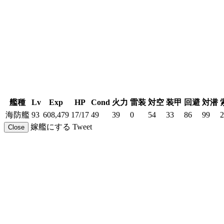
艦種
Lv
Exp
HP
Cond
火力
雷装
対空
装甲
回避
対潜
海防艦
93
608,479
17/17
49
39
0
54
33
86
99
2
嫁艦にする
Tweet
Close