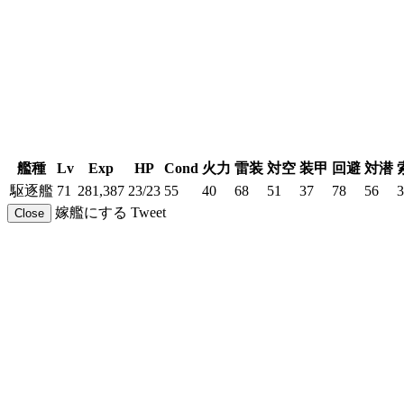
艦種
Lv
Exp
HP
Cond
火力
雷装
対空
装甲
回避
対潜
駆逐艦
71
281,387
23/23
55
40
68
51
37
78
56
3
嫁艦にする
Tweet
Close