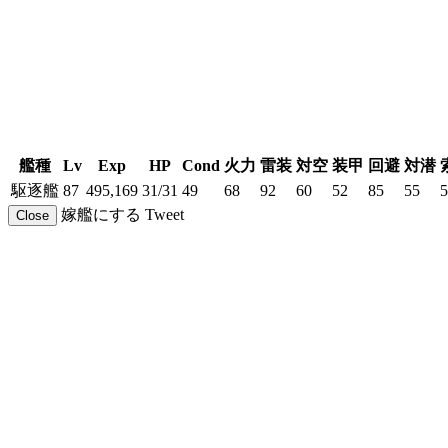
艦種
Lv
Exp
HP
Cond
火力
雷装
対空
装甲
回避
対潜
駆逐艦
87
495,169
31/31
49
68
92
60
52
85
55
5
嫁艦にする
Tweet
Close