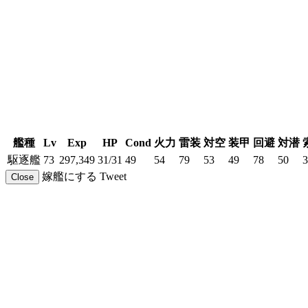
艦種
Lv
Exp
HP
Cond
火力
雷装
対空
装甲
回避
対潜
駆逐艦
73
297,349
31/31
49
54
79
53
49
78
50
3
嫁艦にする
Tweet
Close