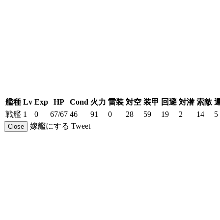
艦種
Lv
Exp
HP
Cond
火力
雷装
対空
装甲
回避
対潜
索敵
戦艦
1
0
67/67
46
91
0
28
59
19
2
14
5
嫁艦にする
Tweet
Close