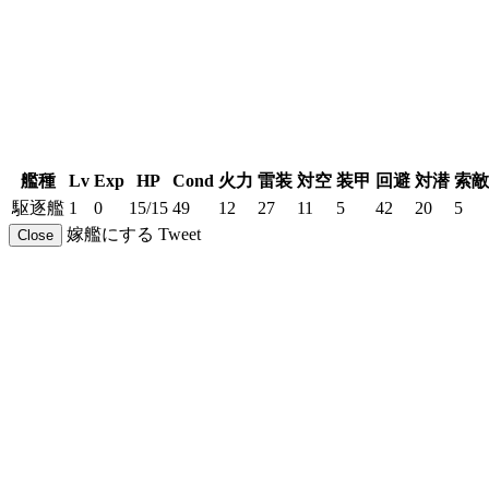
艦種
Lv
Exp
HP
Cond
火力
雷装
対空
装甲
回避
対潜
索敵
駆逐艦
1
0
15/15
49
12
27
11
5
42
20
5
嫁艦にする
Tweet
Close