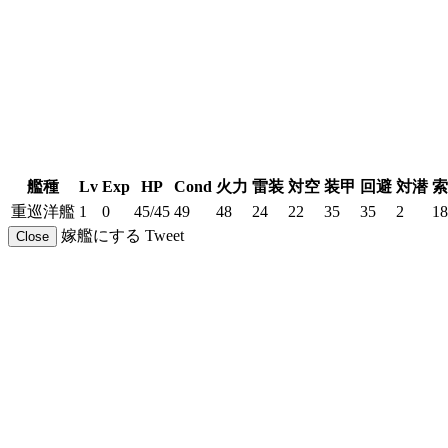
艦種
Lv
Exp
HP
Cond
火力
雷装
対空
装甲
回避
対潜
索
重巡洋艦
1
0
45/45
49
48
24
22
35
35
2
18
嫁艦にする
Tweet
Close