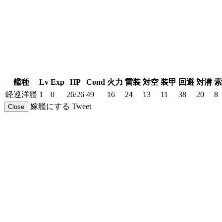
艦種
Lv
Exp
HP
Cond
火力
雷装
対空
装甲
回避
対潜
索
軽巡洋艦
1
0
26/26
49
16
24
13
11
38
20
8
嫁艦にする
Tweet
Close