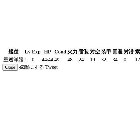
艦種
Lv
Exp
HP
Cond
火力
雷装
対空
装甲
回避
対潜
索
重巡洋艦
1
0
44/44
49
48
24
19
32
34
0
12
嫁艦にする
Tweet
Close