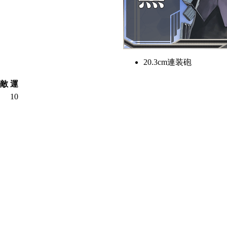
20.3cm連装砲
敵
運
10