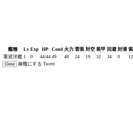
艦種
Lv
Exp
HP
Cond
火力
雷装
対空
装甲
回避
対潜
索
重巡洋艦
1
0
44/44
49
48
24
19
32
34
0
12
嫁艦にする
Tweet
Close