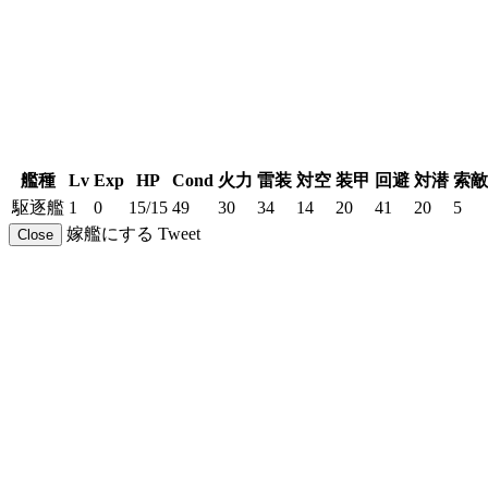
艦種
Lv
Exp
HP
Cond
火力
雷装
対空
装甲
回避
対潜
索敵
駆逐艦
1
0
15/15
49
30
34
14
20
41
20
5
嫁艦にする
Tweet
Close