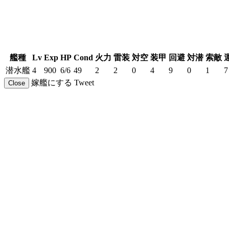
艦種
Lv
Exp
HP
Cond
火力
雷装
対空
装甲
回避
対潜
索敵
潜水艦
4
900
6/6
49
2
2
0
4
9
0
1
7
嫁艦にする
Tweet
Close