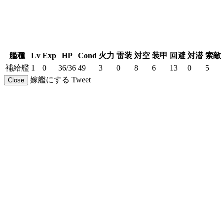
艦種
Lv
Exp
HP
Cond
火力
雷装
対空
装甲
回避
対潜
索敵
補給艦
1
0
36/36
49
3
0
8
6
13
0
5
嫁艦にする
Tweet
Close