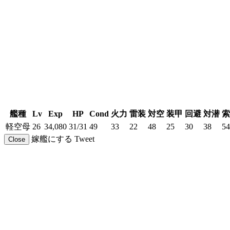
艦種
Lv
Exp
HP
Cond
火力
雷装
対空
装甲
回避
対潜
索
軽空母
26
34,080
31/31
49
33
22
48
25
30
38
54
嫁艦にする
Tweet
Close