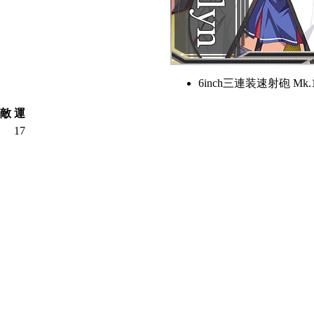
6inch三連装速射砲 Mk.
敵
運
17