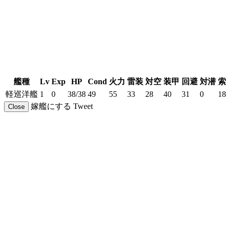
艦種
Lv
Exp
HP
Cond
火力
雷装
対空
装甲
回避
対潜
索
軽巡洋艦
1
0
38/38
49
55
33
28
40
31
0
18
嫁艦にする
Tweet
Close