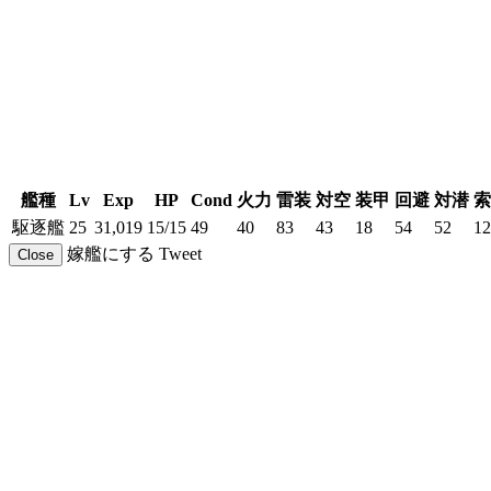
艦種
Lv
Exp
HP
Cond
火力
雷装
対空
装甲
回避
対潜
索
駆逐艦
25
31,019
15/15
49
40
83
43
18
54
52
12
嫁艦にする
Tweet
Close