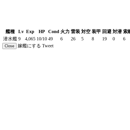
艦種
Lv
Exp
HP
Cond
火力
雷装
対空
装甲
回避
対潜
索
潜水艦
9
4,065
10/10
49
6
26
5
8
19
0
6
嫁艦にする
Tweet
Close