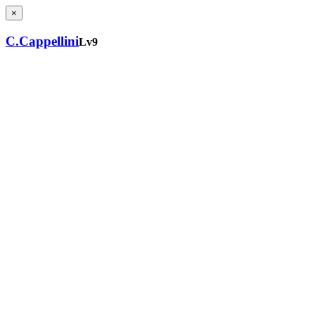
×
C.Cappellini
Lv9