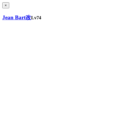
×
Jean Bart改
Lv74