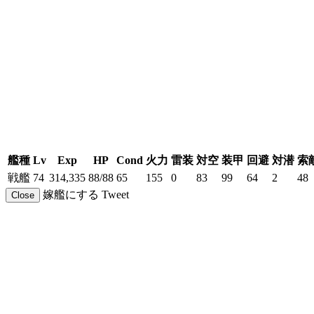
艦種
Lv
Exp
HP
Cond
火力
雷装
対空
装甲
回避
対潜
索
戦艦
74
314,335
88/88
65
155
0
83
99
64
2
48
嫁艦にする
Tweet
Close