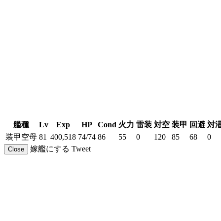
艦種
Lv
Exp
HP
Cond
火力
雷装
対空
装甲
回避
対
装甲空母
81
400,518
74/74
86
55
0
120
85
68
0
嫁艦にする
Tweet
Close