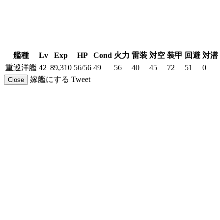
艦種
Lv
Exp
HP
Cond
火力
雷装
対空
装甲
回避
対潜
重巡洋艦
42
89,310
56/56
49
56
40
45
72
51
0
嫁艦にする
Tweet
Close