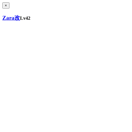
×
Zara改
Lv42