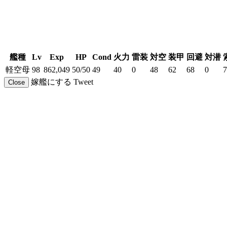
艦種
Lv
Exp
HP
Cond
火力
雷装
対空
装甲
回避
対潜
軽空母
98
862,049
50/50
49
40
0
48
62
68
0
7
嫁艦にする
Tweet
Close