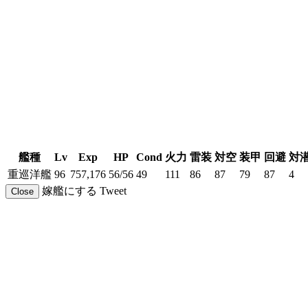
艦種
Lv
Exp
HP
Cond
火力
雷装
対空
装甲
回避
対
重巡洋艦
96
757,176
56/56
49
111
86
87
79
87
4
嫁艦にする
Tweet
Close