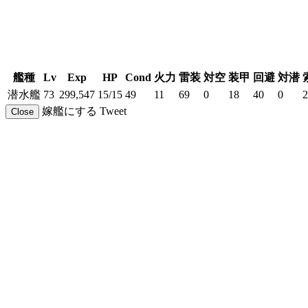
艦種
Lv
Exp
HP
Cond
火力
雷装
対空
装甲
回避
対潜
潜水艦
73
299,547
15/15
49
11
69
0
18
40
0
2
嫁艦にする
Tweet
Close