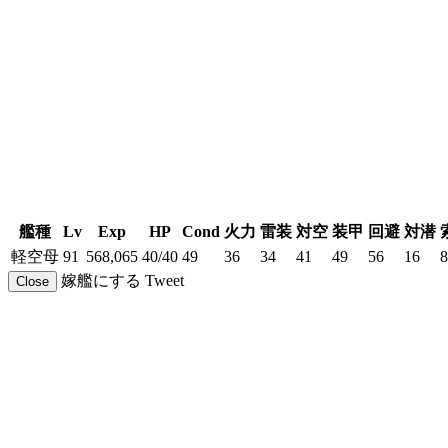
艦種
Lv
Exp
HP
Cond
火力
雷装
対空
装甲
回避
対潜
軽空母
91
568,065
40/40
49
36
34
41
49
56
16
8
嫁艦にする
Tweet
Close