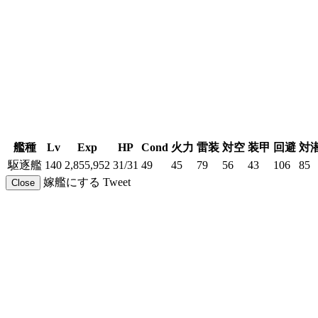
艦種
Lv
Exp
HP
Cond
火力
雷装
対空
装甲
回避
対
駆逐艦
140
2,855,952
31/31
49
45
79
56
43
106
85
嫁艦にする
Tweet
Close