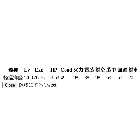
艦種
Lv
Exp
HP
Cond
火力
雷装
対空
装甲
回避
対
軽巡洋艦
50
126,761
53/53
49
98
38
98
69
57
20
嫁艦にする
Tweet
Close