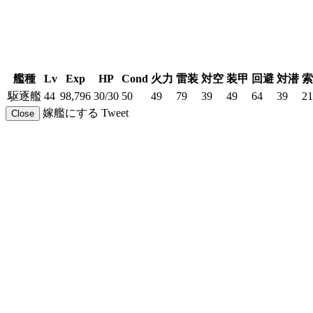
艦種
Lv
Exp
HP
Cond
火力
雷装
対空
装甲
回避
対潜
索
駆逐艦
44
98,796
30/30
50
49
79
39
49
64
39
21
嫁艦にする
Tweet
Close