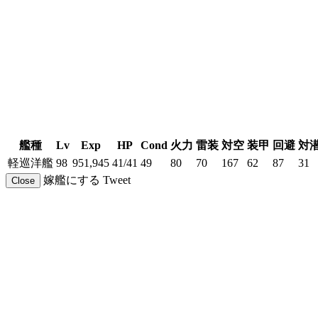
艦種
Lv
Exp
HP
Cond
火力
雷装
対空
装甲
回避
対
軽巡洋艦
98
951,945
41/41
49
80
70
167
62
87
31
嫁艦にする
Tweet
Close