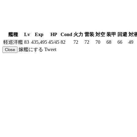
艦種
Lv
Exp
HP
Cond
火力
雷装
対空
装甲
回避
対
軽巡洋艦
83
435,495
45/45
82
72
72
70
68
66
49
嫁艦にする
Tweet
Close