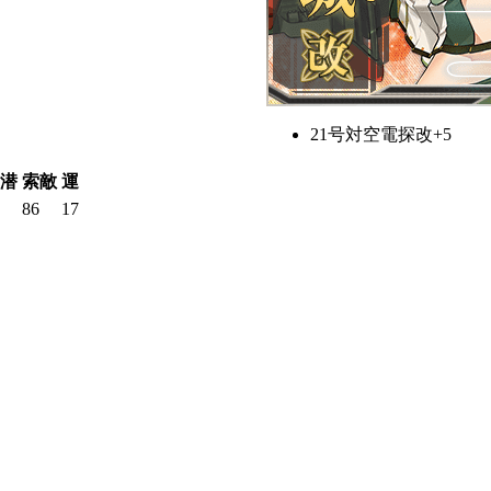
21号対空電探改+5
潜
索敵
運
86
17