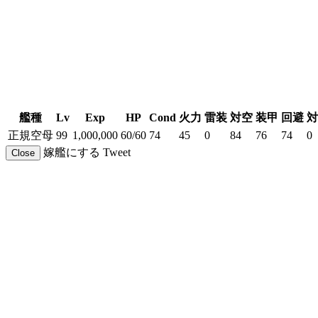
艦種
Lv
Exp
HP
Cond
火力
雷装
対空
装甲
回避
対
正規空母
99
1,000,000
60/60
74
45
0
84
76
74
0
嫁艦にする
Tweet
Close