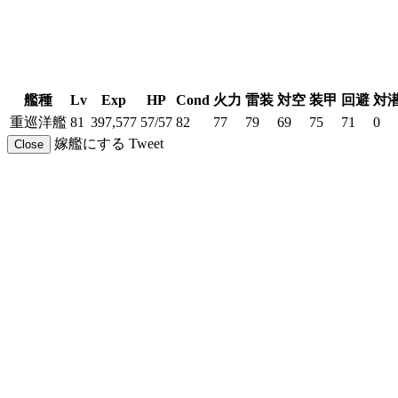
艦種
Lv
Exp
HP
Cond
火力
雷装
対空
装甲
回避
対
重巡洋艦
81
397,577
57/57
82
77
79
69
75
71
0
嫁艦にする
Tweet
Close