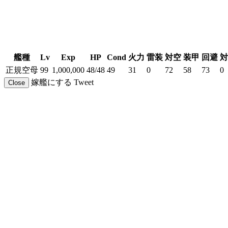
艦種
Lv
Exp
HP
Cond
火力
雷装
対空
装甲
回避
対
正規空母
99
1,000,000
48/48
49
31
0
72
58
73
0
嫁艦にする
Tweet
Close