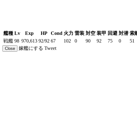
艦種
Lv
Exp
HP
Cond
火力
雷装
対空
装甲
回避
対潜
索
戦艦
98
970,613
92/92
67
102
0
90
92
75
0
51
嫁艦にする
Tweet
Close