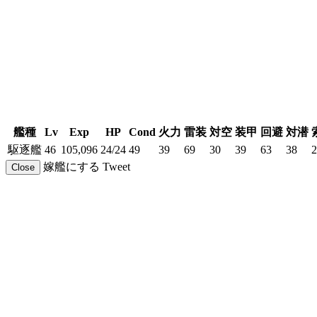
艦種
Lv
Exp
HP
Cond
火力
雷装
対空
装甲
回避
対潜
駆逐艦
46
105,096
24/24
49
39
69
30
39
63
38
2
嫁艦にする
Tweet
Close