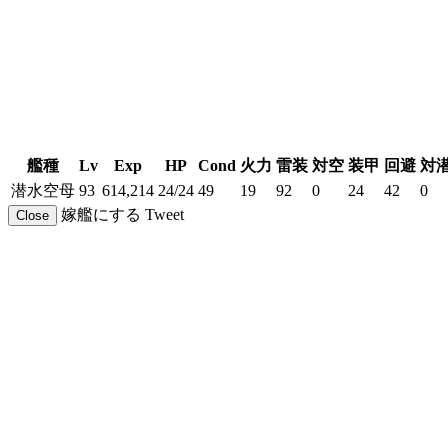
艦種
Lv
Exp
HP
Cond
火力
雷装
対空
装甲
回避
対
潜水空母
93
614,214
24/24
49
19
92
0
24
42
0
嫁艦にする
Tweet
Close