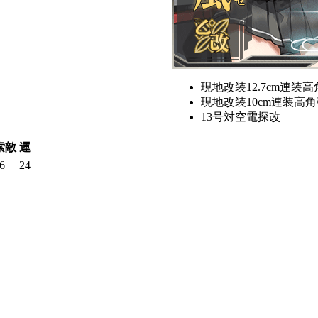
現地改装12.7cm連装
現地改装10cm連装高角
13号対空電探改
索敵
運
6
24