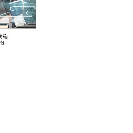
高角砲
砲