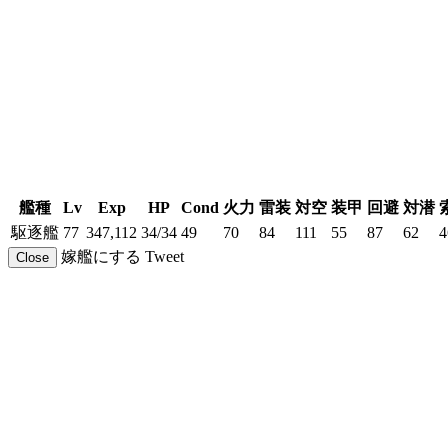
艦種
Lv
Exp
HP
Cond
火力
雷装
対空
装甲
回避
対潜
駆逐艦
77
347,112
34/34
49
70
84
111
55
87
62
4
嫁艦にする
Tweet
Close