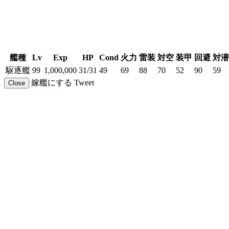
艦種
Lv
Exp
HP
Cond
火力
雷装
対空
装甲
回避
対潜
駆逐艦
99
1,000,000
31/31
49
69
88
70
52
90
59
嫁艦にする
Tweet
Close