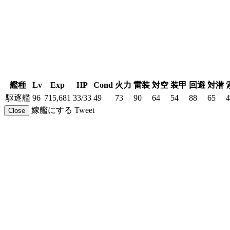
艦種
Lv
Exp
HP
Cond
火力
雷装
対空
装甲
回避
対潜
駆逐艦
96
715,681
33/33
49
73
90
64
54
88
65
4
嫁艦にする
Tweet
Close