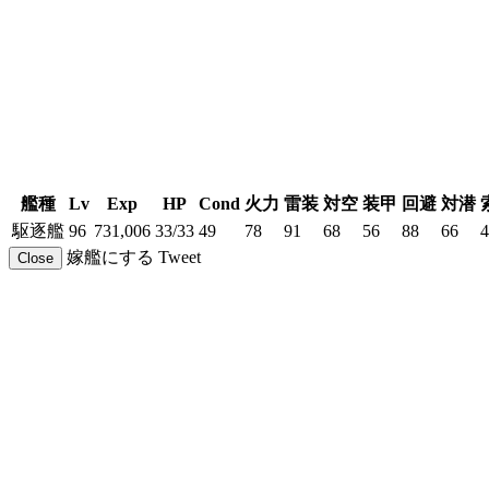
艦種
Lv
Exp
HP
Cond
火力
雷装
対空
装甲
回避
対潜
駆逐艦
96
731,006
33/33
49
78
91
68
56
88
66
4
嫁艦にする
Tweet
Close