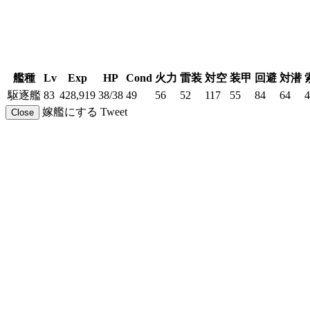
艦種
Lv
Exp
HP
Cond
火力
雷装
対空
装甲
回避
対潜
駆逐艦
83
428,919
38/38
49
56
52
117
55
84
64
4
嫁艦にする
Tweet
Close