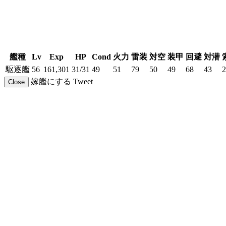
艦種
Lv
Exp
HP
Cond
火力
雷装
対空
装甲
回避
対潜
駆逐艦
56
161,301
31/31
49
51
79
50
49
68
43
2
嫁艦にする
Tweet
Close