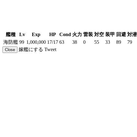
艦種
Lv
Exp
HP
Cond
火力
雷装
対空
装甲
回避
対潜
海防艦
99
1,000,000
17/17
63
38
0
55
33
89
79
嫁艦にする
Tweet
Close