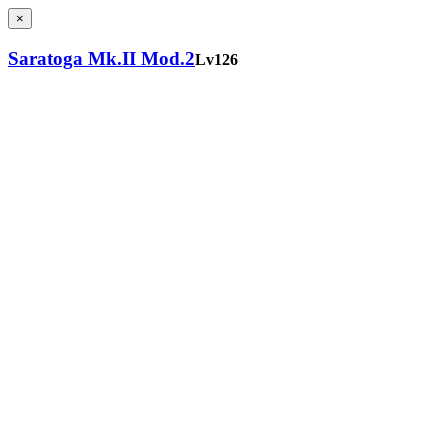
×
Saratoga Mk.II Mod.2
Lv126