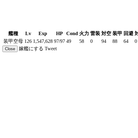
艦種
Lv
Exp
HP
Cond
火力
雷装
対空
装甲
回避
装甲空母
126
1,547,628
97/97
49
58
0
94
88
64
0
嫁艦にする
Tweet
Close