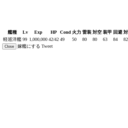
艦種
Lv
Exp
HP
Cond
火力
雷装
対空
装甲
回避
対
軽巡洋艦
99
1,000,000
42/42
49
50
80
80
63
84
82
嫁艦にする
Tweet
Close