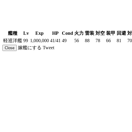
艦種
Lv
Exp
HP
Cond
火力
雷装
対空
装甲
回避
対
軽巡洋艦
99
1,000,000
41/41
49
56
88
78
66
81
70
嫁艦にする
Tweet
Close