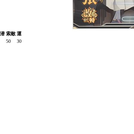
潜
索敵
運
50
30