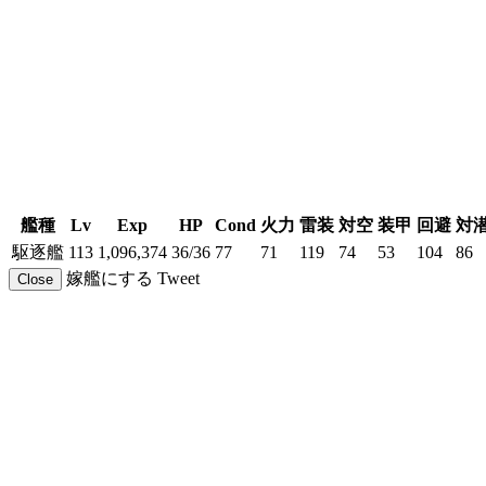
艦種
Lv
Exp
HP
Cond
火力
雷装
対空
装甲
回避
対
駆逐艦
113
1,096,374
36/36
77
71
119
74
53
104
86
嫁艦にする
Tweet
Close