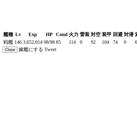
艦種
Lv
Exp
HP
Cond
火力
雷装
対空
装甲
回避
対潜
戦艦
146
3,652,014
98/98
85
114
0
92
104
74
0
嫁艦にする
Tweet
Close