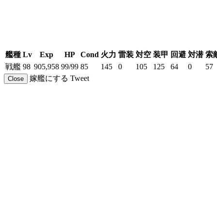
艦種
Lv
Exp
HP
Cond
火力
雷装
対空
装甲
回避
対潜
索
戦艦
98
905,958
99/99
85
145
0
105
125
64
0
57
嫁艦にする
Tweet
Close