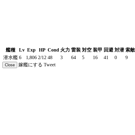
艦種
Lv
Exp
HP
Cond
火力
雷装
対空
装甲
回避
対潜
索敵
潜水艦
6
1,806
2/12
48
3
64
5
16
41
0
9
嫁艦にする
Tweet
Close