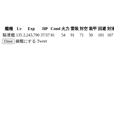
艦種
Lv
Exp
HP
Cond
火力
雷装
対空
装甲
回避
対
駆逐艦
135
2,243,790
37/37
81
54
91
71
50
101
107
嫁艦にする
Tweet
Close