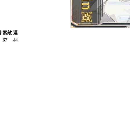
潜
索敵
運
67
44